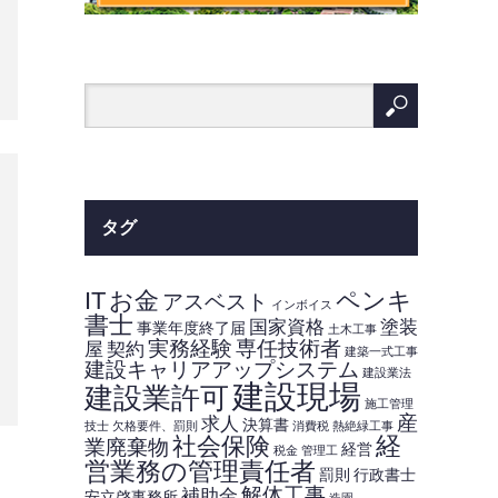
タグ
IT
お金
ペンキ
アスベスト
インボイス
書士
国家資格
塗装
事業年度終了届
土木工事
実務経験
専任技術者
屋
契約
建築一式工事
建設キャリアアップシステム
建設業法
建設現場
建設業許可
施工管理
産
求人
決算書
技士
欠格要件、罰則
消費税
熱絶緑工事
経
社会保険
業廃棄物
経営
税金
管理工
営業務の管理責任者
罰則
行政書士
解体工事
補助金
安立啓事務所