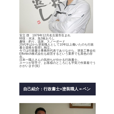
安立 啓 1979年12月名古屋市生まれ
特技：水泳、魚3枚おろし
趣味：釣り、温泉、スノーボード
20代半ばから塗装職人として10年以上働いたのち行政
書士資格を取得し独立。
今では行政書士事務所代表でありながら、塗装工事会社
Effortech株式会社も経営するという業界でも異色の存
在。
日本一職人さんの気持ちが分かる行政書士。
スーツが苦手で、お客様のところにも平気で作業着でう
かがいます(笑)
自己紹介：行政書士+塗装職人＝ペン
キ書士
動
画
プ
レ