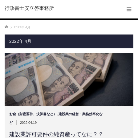
行政書士安立啓事務所
ホーム
2022年 4月
2022年 4月
お金（財産要件、決算書など）
,
建設業の経営・業務効率化な
|
ど
2022.04.19
建設業許可要件の純資産ってなに？？