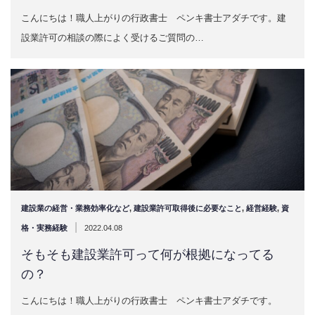
こんにちは！職人上がりの行政書士 ペンキ書士アダチです。建
設業許可の相談の際によく受けるご質問の…
建設業の経営・業務効率化など
,
建設業許可取得後に必要なこと
,
経営経験
,
資
|
格・実務経験
2022.04.08
そもそも建設業許可って何が根拠になってる
の？
こんにちは！職人上がりの行政書士 ペンキ書士アダチです。