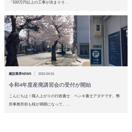
「500万円以上の工事が決まりそ…
|
建設業界NEWS
2022.04.01
令和4年度産廃講習会の受付が開始
こんにちは！職人上がりの行政書士 ペンキ書士アダチです。弊
所事務所前も桜が満開になって、…