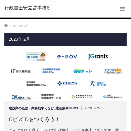
行政書士安立啓事務所
ホーム
2023年 2月
2023年 2月
|
建設業の経営・業務効率化など
,
建設業界NEWS
2023.02.27
GビズIDをつくろう！
こんにちは！職人上がりの行政書士 ペンキ書士アダチです。愛