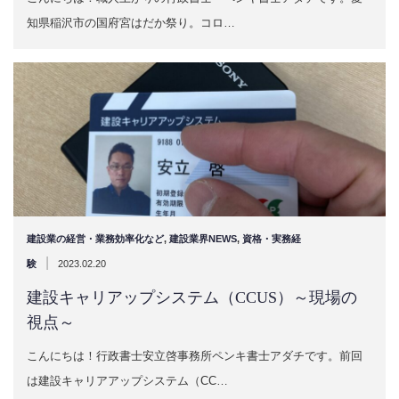
知県稲沢市の国府宮はだか祭り。コロ…
建設業の経営・業務効率化など
,
建設業界NEWS
,
資格・実務経
|
験
2023.02.20
建設キャリアップシステム（CCUS）～現場の
視点～
こんにちは！行政書士安立啓事務所ペンキ書士アダチです。前回
は建設キャリアアップシステム（CC…