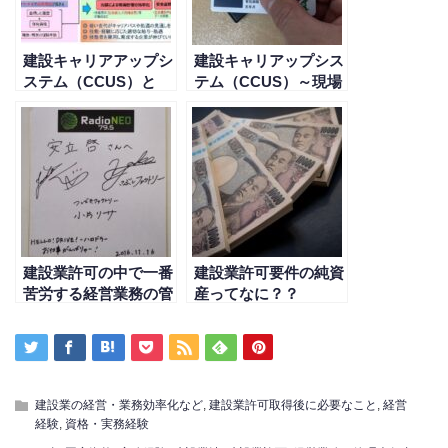
建設キャリアアップシ
建設キャリアップシス
ステム（CCUS）と
テム（CCUS）～現場
は？？
の視点～
建設業許可の中で一番
建設業許可要件の純資
苦労する経営業務の管
産ってなに？？
理責任者の証明
建設業の経営・業務効率化など
,
建設業許可取得後に必要なこと
,
経営
経験
,
資格・実務経験