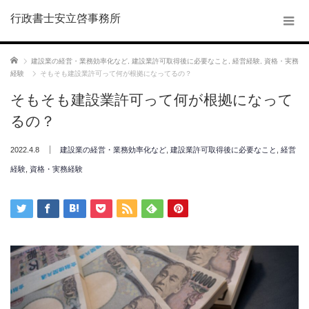
行政書士安立啓事務所
ホーム
建設業の経営・業務効率化など
,
建設業許可取得後に必要なこと
,
経営経験
,
資格・実務
経験
そもそも建設業許可って何が根拠になってるの？
そもそも建設業許可って何が根拠になって
るの？
2022.4.8
建設業の経営・業務効率化など
,
建設業許可取得後に必要なこと
,
経営
経験
,
資格・実務経験