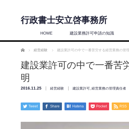
行政書士安立啓事務所
HOME
建設業務許可申請の知識
ホーム
経営経験
建設業許可の中で一番苦労する経営業務の管
建設業許可の中で一番苦
明
2016.11.25
経営経験
建設業許可
,
経営業務の管理責任者
Tweet
Share
Hatena
Pocket
RSS