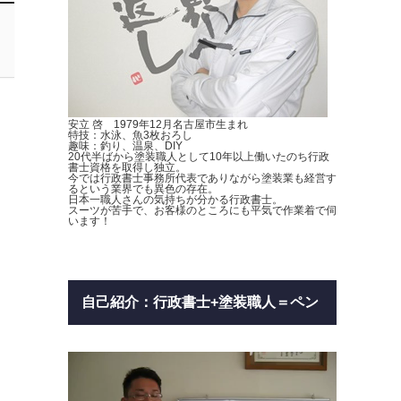
安立 啓 1979年12月名古屋市生まれ
特技：水泳、魚3枚おろし
趣味：釣り、温泉、DIY
20代半ばから塗装職人として10年以上働いたのち行政
書士資格を取得し独立。
今では行政書士事務所代表でありながら塗装業も経営す
るという業界でも異色の存在。
日本一職人さんの気持ちが分かる行政書士。
スーツが苦手で、お客様のところにも平気で作業着で伺
います！
自己紹介：行政書士+塗装職人＝ペン
キ書士
動
画
プ
レ
ー