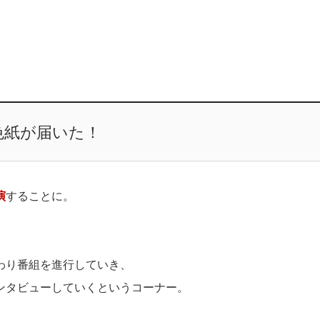
色紙が届いた！
演
することに。
わり番組を進行していき、
ンタビューしていくというコーナー。