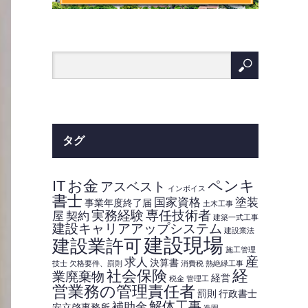
タグ
IT
お金
ペンキ
アスベスト
インボイス
書士
国家資格
塗装
事業年度終了届
土木工事
実務経験
専任技術者
屋
契約
建築一式工事
建設キャリアアップシステム
建設業法
建設現場
建設業許可
施工管理
産
求人
決算書
技士
欠格要件、罰則
消費税
熱絶緑工事
経
社会保険
業廃棄物
経営
税金
管理工
営業務の管理責任者
罰則
行政書士
解体工事
補助金
安立啓事務所