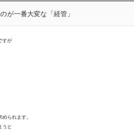
るのが一番大変な「経管」
ですが
求められます。
まうと