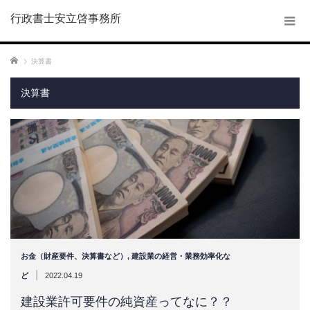
行政書士安立啓事務所
ホーム
決算書
決算書
お金（財産要件、決算書など）
,
建設業の経営・業務効率化な
|
ど
2022.04.19
建設業許可要件の純資産ってなに？？