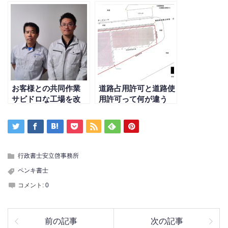
お客様との共同作業
道路占用許可と道路使
サビドロな工場を改
用許可って何が違う
修！
の？
行政書士安立啓事務所
ペンキ書士
コメント:
0
前の記事
次の記事