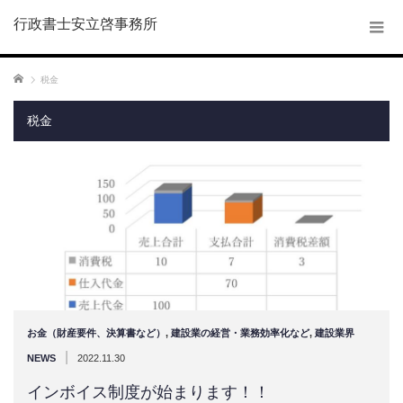
行政書士安立啓事務所
ホーム
税金
税金
お金（財産要件、決算書など）
,
建設業の経営・業務効率化など
,
建設業界
|
NEWS
2022.11.30
インボイス制度が始まります！！