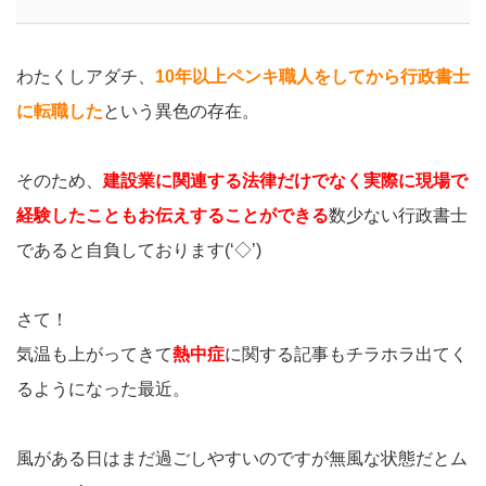
わたくしアダチ、
10年以上ペンキ職人をしてから行政書士
に転職した
という異色の存在。
そのため、
建設業に関連する法律だけでなく実際に現場で
経験したこともお伝えすることができる
数少ない行政書士
であると自負しております(‘◇’)ゞ
さて！
気温も上がってきて
熱中症
に関する記事もチラホラ出てく
るようになった最近。
風がある日はまだ過ごしやすいのですが無風な状態だとム