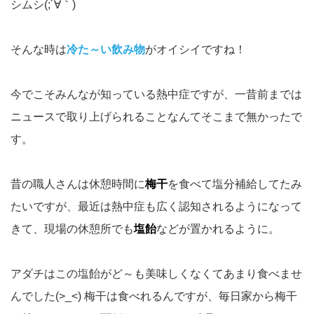
シムシ(;´∀｀)
そんな時は
冷た～い飲み物
がオイシイですね！
今でこそみんなが知っている熱中症ですが、一昔前までは
ニュースで取り上げられることなんてそこまで無かったで
す。
昔の職人さんは休憩時間に
梅干
を食べて塩分補給してたみ
たいですが、最近は熱中症も広く認知されるようになって
きて、現場の休憩所でも
塩飴
などが置かれるように。
アダチはこの塩飴がど～も美味しくなくてあまり食べませ
んでした(>_<) 梅干は食べれるんですが、毎日家から梅干