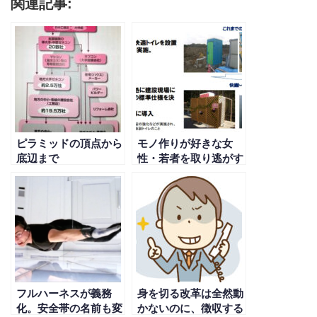
関連記事:
ピラミッドの頂点から
モノ作りが好きな女
底辺まで
性・若者を取り逃がす
な！建設業界も改善さ
れていきます
フルハーネスが義務
身を切る改革は全然動
化。安全帯の名前も変
かないのに、徴収する